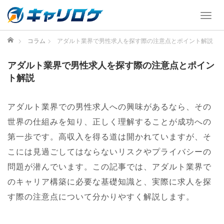
T
o
g
ホーム
コラム
アダルト業界で男性求人を探す際の注意点とポイント解説
g
l
アダルト業界で男性求人を探す際の注意点とポイン
e
ト解説
n
a
v
アダルト業界での男性求人への興味があるなら、その
i
世界の仕組みを知り、正しく理解することが成功への
g
第一歩です。高収入を得る道は開かれていますが、そ
a
t
こには見過ごしてはならないリスクやプライバシーの
i
問題が潜んでいます。この記事では、アダルト業界で
o
のキャリア構築に必要な基礎知識と、実際に求人を探
n
す際の注意点について分かりやすく解説します。