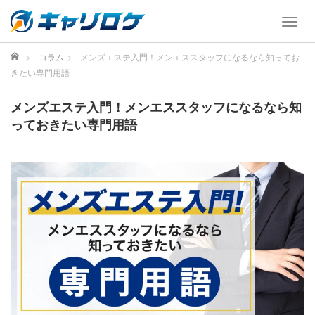
T
o
g
ホーム
コラム
メンズエステ入門！メンエススタッフになるなら知ってお
g
きたい専門用語
l
e
メンズエステ入門！メンエススタッフになるなら知
n
っておきたい専門用語
a
v
i
g
a
t
i
o
n