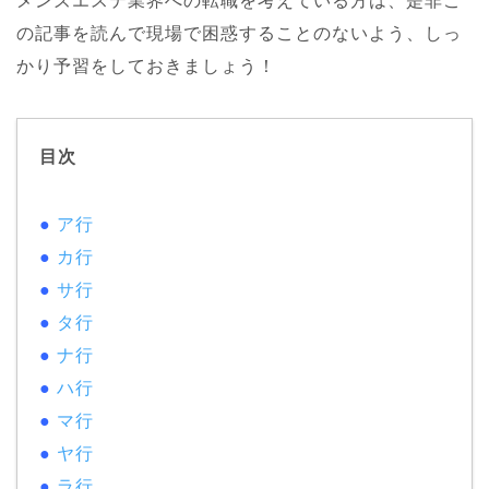
メンズエステ業界への転職を考えている方は、是非こ
の記事を読んで現場で困惑することのないよう、しっ
かり予習をしておきましょう！
目次
●
ア行
●
カ行
●
サ行
●
タ行
●
ナ行
●
ハ行
●
マ行
●
ヤ行
●
ラ行