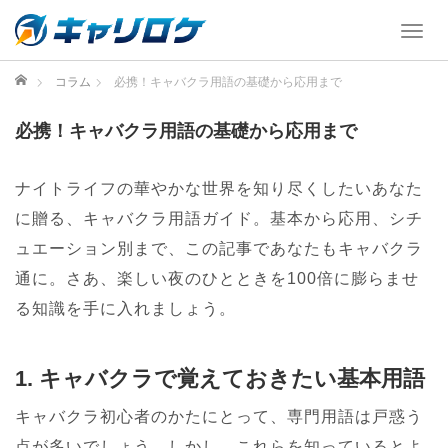
T
o
g
ホーム
コラム
必携！キャバクラ用語の基礎から応用まで
g
l
必携！キャバクラ用語の基礎から応用まで
e
n
a
ナイトライフの華やかな世界を知り尽くしたいあなた
v
に贈る、キャバクラ用語ガイド。基本から応用、シチ
i
ュエーション別まで、この記事であなたもキャバクラ
g
a
通に。さあ、楽しい夜のひとときを100倍に膨らませ
t
る知識を手に入れましょう。
i
o
n
1. キャバクラで覚えておきたい基本用語
キャバクラ初心者のかたにとって、専門用語は戸惑う
点が多いでしょう。しかし、これらを知っているとよ