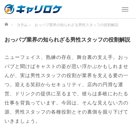
T
o
g
ホーム
コラム
おっパブ業界の知られざる男性スタッフの役割解説
g
l
おっパブ業界の知られざる男性スタッフの役割解説
e
n
a
ニューフェイス、熟練の存在、舞台裏の支え手。おっ
v
パブと聞けばキャストの姿が思い浮かぶかもしれませ
i
んが、実は男性スタッフの役割が業界を支える要の一
g
a
つ。迎える笑顔からセキュリティ、店内の円滑な運
t
営、ドリンクの提供に至るまで、彼らは多岐にわたる
i
仕事を背負っています。今回は、そんな見えない力の
o
n
源、男性スタッフの各種役割とその裏側を掘り下げて
いきましょう。